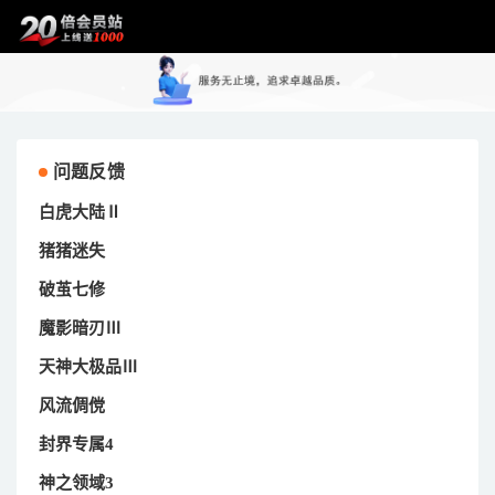
问题反馈
白虎大陆Ⅱ
猪猪迷失
破茧七修
魔影暗刃Ⅲ
天神大极品Ⅲ
风流倜傥
封界专属4
神之领域3