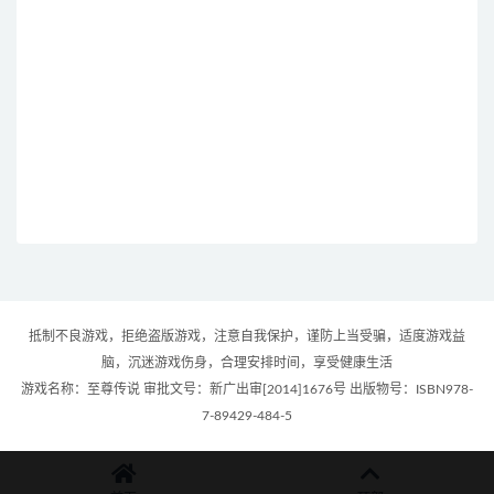
抵制不良游戏，拒绝盗版游戏，注意自我保护，谨防上当受骗，适度游戏益
脑，沉迷游戏伤身，合理安排时间，享受健康生活
游戏名称：至尊传说 审批文号：新广出审[2014]1676号 出版物号：ISBN978-
7-89429-484-5