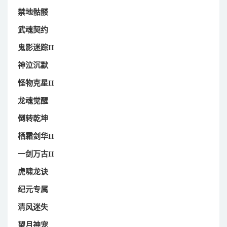
禁地骷髅
武魂契约
鬼影迷踪II
神泣沉默
怪物克星II
龙魂觉醒
倒转乾坤
栖霜剑华II
一剑万古II
虎啸龙诀
纪元专属
清风迷失
望月神宠