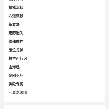
扶摇沉默
六道沉默
斩立决
荒野迷失
修仙成神
鬼泣龙渊
教主西行记
山海经6
金刚不坏
佛陀专属
七星龙渊III